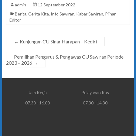
admin
12 September 2022
Berita
,
Cerita Kita
,
Info Sawiran
,
Kabar Sawiran
,
Piihan
Editor
←
Kunjungan CU Sinar Harapan – Kediri
Pemilihan Pengurus & Pengawas CU Sawiran Periode
2023 – 2026
→
Jam Kerja
Pelayanan Kas
07.30 - 16.00
07.30 - 14.30