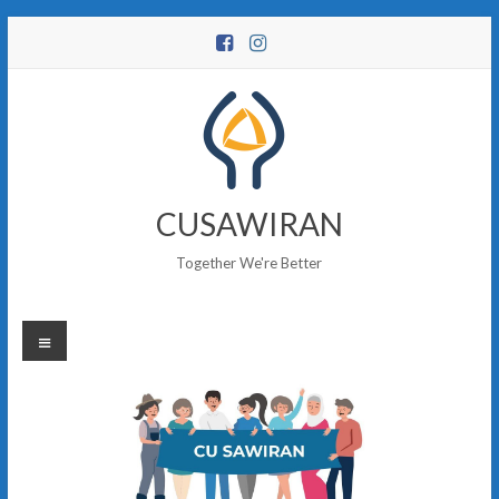
Skip
to
content
CUSAWIRAN
Together We're Better
Menu