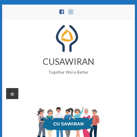
Skip
to
content
CUSAWIRAN
Together We're Better
Menu