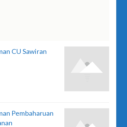
an CU Sawiran
an Pembaharuan
anan