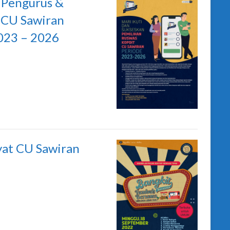
 Pengurus &
 CU Sawiran
023 – 2026
yat CU Sawiran